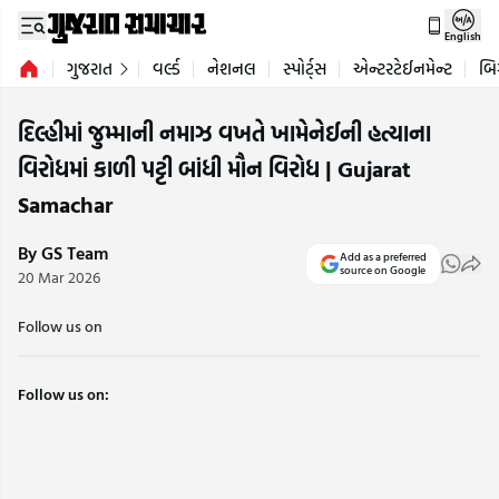
English
ગુજરાત
વર્લ્ડ
નેશનલ
સ્પોર્ટ્સ
એન્ટરટેઈનમેન્ટ
બિ
દિલ્હીમાં જુમ્માની નમાઝ વખતે ખામેનેઈની હત્યાના
વિરોધમાં કાળી પટ્ટી બાંધી મૌન વિરોધ | Gujarat
Samachar
By GS Team
Add as a preferred
source on Google
20 Mar 2026
Follow us on
Follow us on: