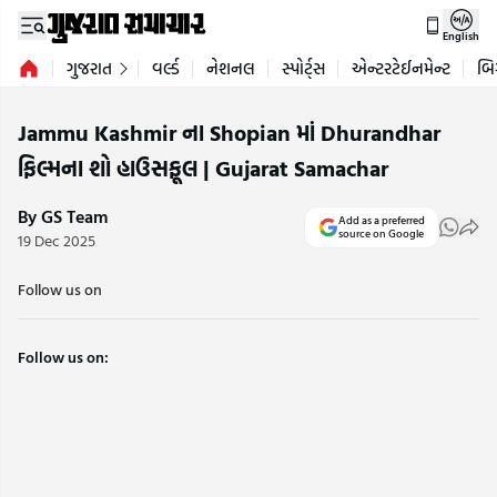
English
ગુજરાત
વર્લ્ડ
નેશનલ
સ્પોર્ટ્સ
એન્ટરટેઈનમેન્ટ
બિ
Jammu Kashmir ના Shopian માં Dhurandhar
ફિલ્મના શો હાઉસફૂલ | Gujarat Samachar
By GS Team
Add as a preferred
source on Google
19 Dec 2025
Follow us on
Follow us on: