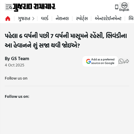
English
ગુજરાત
વર્લ્ડ
નેશનલ
સ્પોર્ટ્સ
એન્ટરટેઈનમેન્ટ
બિ
પહેલા 6 વર્ષની પછી 7 વર્ષની માસૂમને રહેંસી, ભિવંડીના
આ હેવાનને શું સજા થવી જોઇએ?
By GS Team
Add as a preferred
source on Google
4 Oct 2025
Follow us on
Follow us on: