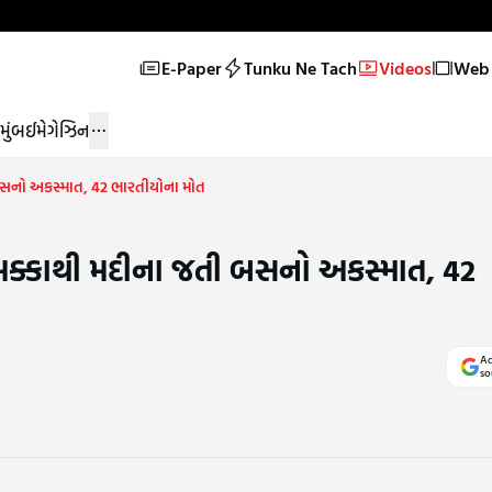
E-Paper
Tunku Ne Tach
Videos
Web 
મુંબઈ
મેગેઝિન
 બસનો અકસ્માત, 42 ભારતીયોના મોત
, મક્કાથી મદીના જતી બસનો અકસ્માત, 42
Ad
so