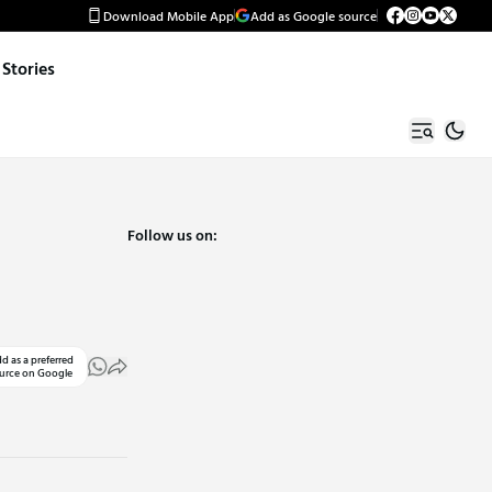
Download Mobile App
Add as Google source
Stories
Follow us on:
d as a preferred
urce on Google