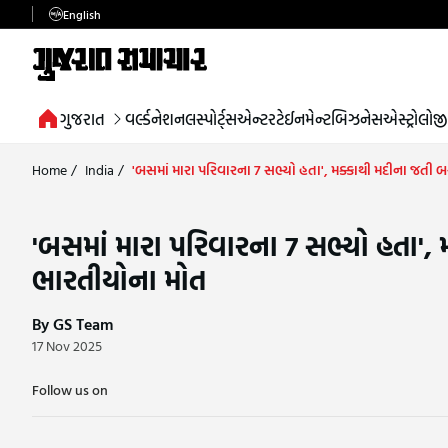
English
ગુજરાત
વર્લ્ડ
નેશનલ
સ્પોર્ટ્સ
એન્ટરટેઈનમેન્ટ
બિઝનેસ
એસ્ટ્રોલોજી
Home
/
India
/
'બસમાં મારા પરિવારના 7 સભ્યો હતા', મક્કાથી મદીના જતી
'બસમાં મારા પરિવારના 7 સભ્યો હતા'
ભારતીયોના મોત
By GS Team
17 Nov 2025
Follow us on