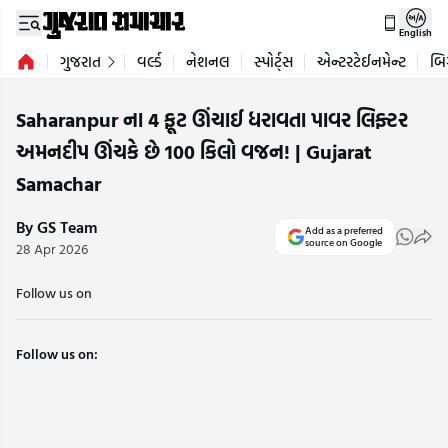
English
ગુજરાત
વર્લ્ડ
નેશનલ
સ્પોર્ટ્સ
એન્ટરટેઈનમેન્ટ
બિ
Saharanpur ના 4 ફૂટ ઊંચાઈ ધરાવતા પાવર લિફ્ટર
અમનદીપ ઊંચકે છે 100 કિલો વજન! | Gujarat
Samachar
By GS Team
Add as a preferred
source on Google
28 Apr 2026
Follow us on
Follow us on: