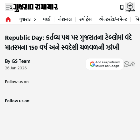
English
ગુજરાત
વર્લ્ડ
નેશનલ
સ્પોર્ટ્સ
એન્ટરટેઈનમેન્ટ
બિ
Republic Day: કર્તવ્ય પથ પર ગુજરાતના ટેબ્લોમાં વંદે
માતરમના 150 વર્ષ અને સ્વદેશી ચળવળની ઝાંખી
By GS Team
Add as a preferred
source on Google
26 Jan 2026
Follow us on
Follow us on: