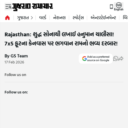
English
ગુજરાત
વર્લ્ડ
નેશનલ
સ્પોર્ટ્સ
એન્ટરટેઈનમેન્ટ
બિ
Rajasthan: શુદ્ધ સોનાથી લખાઈ હનુમાન ચાલીસા!
7x5 ફૂટના કેનવાસ પર ભગવાન રામનો ભવ્ય દરબાર!
By GS Team
Add as a preferred
source on Google
17 Feb 2026
Follow us on
Follow us on: