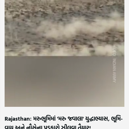
Rajasthan: મરુભૂમિમાં 'મરુ જ્વાલા' યુદ્ધાભ્યાસ, ભૂમિ-
વાયુ અને નૌસેના પડકારો ઝીલવા તૈયાર!