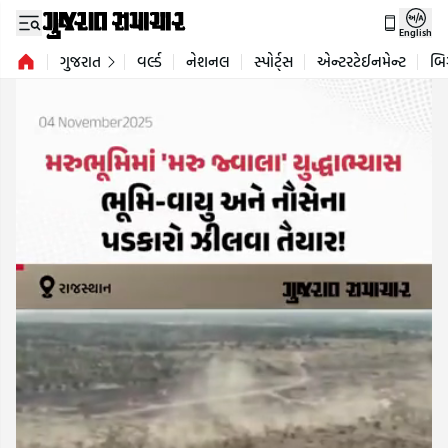
English
ગુજરાત
વર્લ્ડ
નેશનલ
સ્પોર્ટ્સ
એન્ટરટેઈનમેન્ટ
બિ