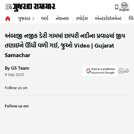
English
ગુજરાત
વર્લ્ડ
નેશનલ
સ્પોર્ટ્સ
એન્ટરટેઈનમેન્ટ
બિ
અંબાજી નજીક ડેરી ગામમાં છાપરી નદીના પ્રવાહમાં જીપ
તણાઇને ઊંધી વળી ગઈ, જુઓ Video | Gujarat
Samachar
By GS Team
Add as a preferred
source on Google
8 Sep 2025
Follow us on
Follow us on: