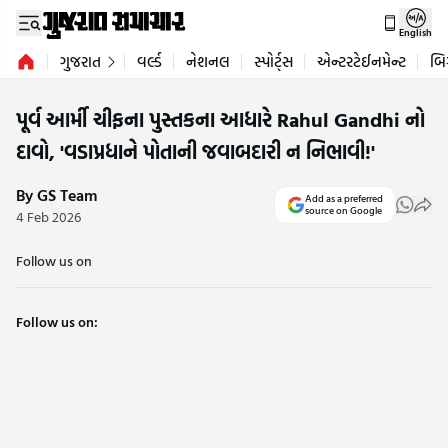
English
ગુજરાત
વર્લ્ડ
નેશનલ
સ્પોર્ટ્સ
એન્ટરટેઈનમેન્ટ
બિ
પૂર્વ આર્મી ચીફના પુસ્તકના આધારે Rahul Gandhi નો
દાવો, 'વડાપ્રધાને પોતાની જવાબદારી ન નિભાવી!'
By GS Team
Add as a preferred
source on Google
4 Feb 2026
Follow us on
Follow us on: