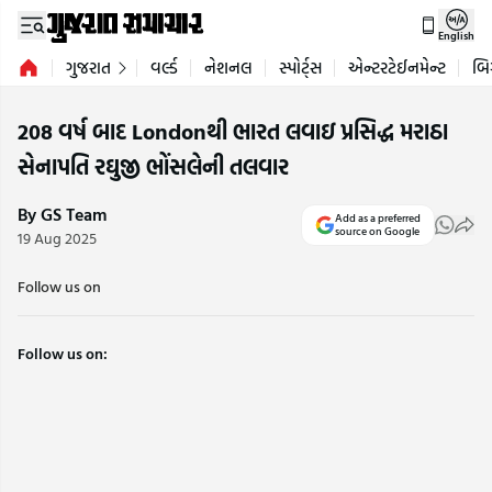
English
ગુજરાત
વર્લ્ડ
નેશનલ
સ્પોર્ટ્સ
એન્ટરટેઈનમેન્ટ
બિ
208 વર્ષ બાદ Londonથી ભારત લવાઇ પ્રસિદ્ધ મરાઠા
સેનાપતિ રઘુજી ભોંસલેની તલવાર
By GS Team
Add as a preferred
source on Google
19 Aug 2025
Follow us on
Follow us on: