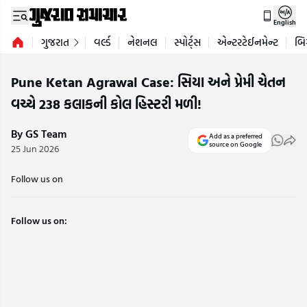
English
ગુજરાત
વર્લ્ડ
નેશનલ
સ્પોર્ટ્સ
એન્ટરટેઈનમેન્ટ
બિ
Pune Ketan Agrawal Case: સિયા અને પ્રેમી ચેતન
વચ્ચે 238 કલાકની કોલ હિસ્ટરી મળી!
By GS Team
Add as a preferred
source on Google
25 Jun 2026
Follow us on
Follow us on: