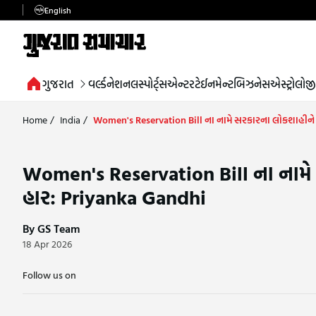
English
ગુજરાત
વર્લ્ડ
નેશનલ
સ્પોર્ટ્સ
એન્ટરટેઈનમેન્ટ
બિઝનેસ
એસ્ટ્રોલોજી
Home
/
India
/
Women's Reservation Bill ના નામે સરકારના લોકશાહીન
Women's Reservation Bill ના નામ
હાર: Priyanka Gandhi
By GS Team
18 Apr 2026
Follow us on