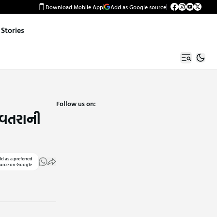
Download Mobile App
Add as Google source
Stories
Follow us on:
ાવતરાની
d as a preferred
urce on Google