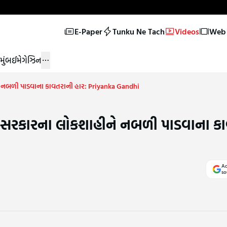
E-Paper
Tunku Ne Tach
Videos
Web 
મુંબઈ
મેગેઝિન
ે નબળી પાડવાના કાવતરાની હાર: Priyanka Gandhi
ે સરકારના લોકશાહીને નબળી પાડવાના ક
Ad
so