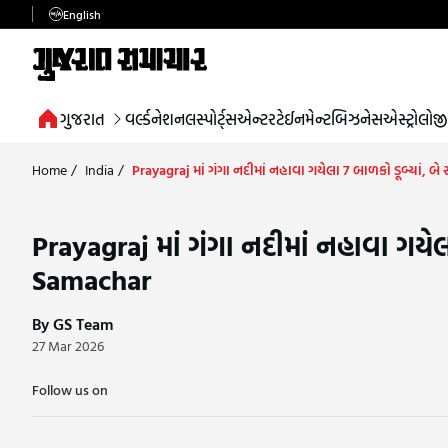
English
ગુજરાત
વર્લ્ડ
નેશનલ
સ્પોર્ટ્સ
એન્ટરટેઈનમેન્ટ
બિઝનેસ
એસ્ટ્રોલોજી
Home
/
India
/
Prayagraj માં ગંગા નદીમાં નહાવા ગયેલા 7 બાળકો ડૂબ્યાં
Prayagraj માં ગંગા નદીમાં નહાવા ગયે
Samachar
By GS Team
27 Mar 2026
Follow us on