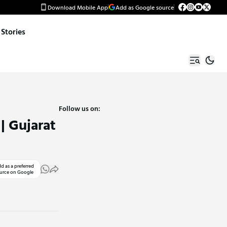
Download Mobile App
Add as Google source
Stories
Follow us on:
 | Gujarat
d as a preferred
urce on Google