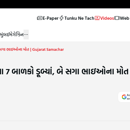
E-Paper
Tunku Ne Tach
Videos
Web 
મુંબઈ
મેગેઝિન
, બે સગા ભાઇઓના મોત | Gujarat Samachar
લા 7 બાળકો ડૂબ્યાં, બે સગા ભાઇઓના મોત
Ad
so