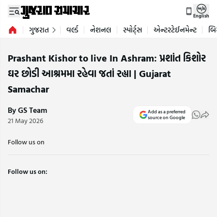
English
ગુજરાત
વર્લ્ડ
નેશનલ
સ્પોર્ટ્સ
એન્ટરટેઈનમેન્ટ
બિ
Prashant Kishor to live In Ashram: પ્રશાંત કિશોર
ઘર છોડી આશ્રમમા રહેવા જતાં રહ્યા | Gujarat
Samachar
By GS Team
Add as a preferred
source on Google
21 May 2026
Follow us on
Follow us on: