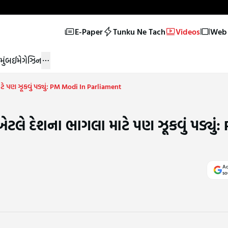
E-Paper
Tunku Ne Tach
Videos
Web 
મુંબઈ
મેગેઝિન
ાટે પણ ઝૂકવું પડ્યું: PM Modi In Parliament
 એટલે દેશના ભાગલા માટે પણ ઝૂકવું પડ્યુ
Ad
so