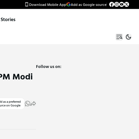
Download Mobile App
Add as Google source
Stories
Follow us on:
ં: PM Modi
d as a preferred
urce on Google