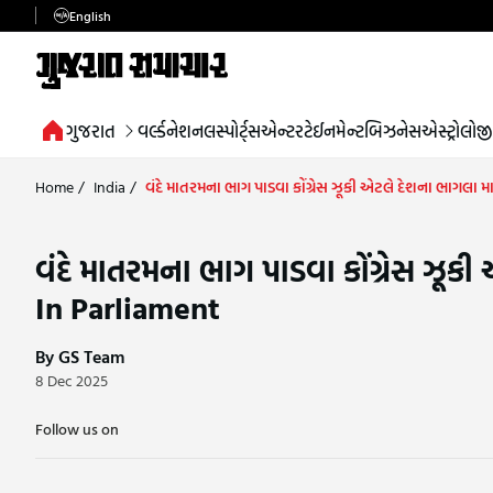
English
ગુજરાત
વર્લ્ડ
નેશનલ
સ્પોર્ટ્સ
એન્ટરટેઈનમેન્ટ
બિઝનેસ
એસ્ટ્રોલોજી
Home
/
India
/
વંદે માતરમના ભાગ પાડવા કોંગ્રેસ ઝૂકી એટલે દેશના ભાગલા મ
વંદે માતરમના ભાગ પાડવા કોંગ્રેસ ઝૂકી
In Parliament
By GS Team
8 Dec 2025
Follow us on