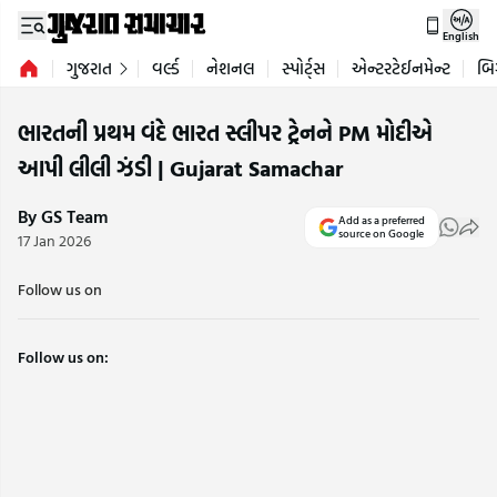
English
ગુજરાત
વર્લ્ડ
નેશનલ
સ્પોર્ટ્સ
એન્ટરટેઈનમેન્ટ
બિ
ભારતની પ્રથમ વંદે ભારત સ્લીપર ટ્રેનને PM મોદીએ
આપી લીલી ઝંડી | Gujarat Samachar
By GS Team
Add as a preferred
source on Google
17 Jan 2026
Follow us on
Follow us on: