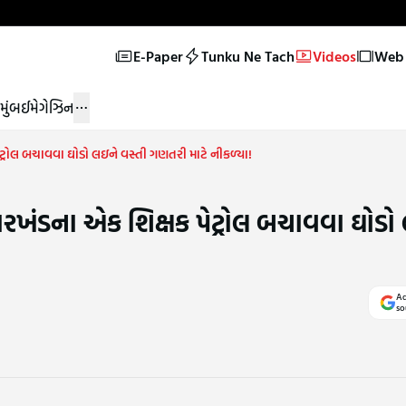
E-Paper
Tunku Ne Tach
Videos
Web 
મુંબઈ
મેગેઝિન
ટ્રોલ બચાવવા ઘોડો લઇને વસ્તી ગણતરી માટે નીકળ્યા!
ારખંડના એક શિક્ષક પેટ્રોલ બચાવવા ઘોડો
Ad
so