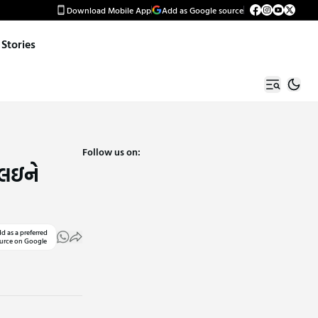
Download Mobile App
Add as Google source
Stories
Follow us on:
 લઇને
d as a preferred
urce on Google