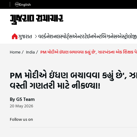
English
ગુજરાત
વર્લ્ડ
નેશનલ
સ્પોર્ટ્સ
એન્ટરટેઈનમેન્ટ
બિઝનેસ
એસ્ટ્રોલોજી
Home
/
India
/
PM મોદીએ ઇંધણ બચાવવા કહ્યું છે', ઝારખંડના એક શિક્ષક પે
PM મોદીએ ઇંધણ બચાવવા કહ્યું છે', ઝ
વસ્તી ગણતરી માટે નીકળ્યા!
By GS Team
20 May 2026
Follow us on