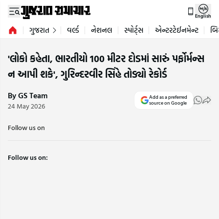
English
ગુજરાત
વર્લ્ડ
નેશનલ
સ્પોર્ટ્સ
એન્ટરટેઈનમેન્ટ
બિ
'લોકો કહેતા, ભારતીયો 100 મીટર દોડમાં સારું પર્ફોર્મન્સ
ન આપી શકે', ગુરિન્દરવીર સિંહે તોડ્યો રેકોર્ડ
By GS Team
Add as a preferred
source on Google
24 May 2026
Follow us on
Follow us on: