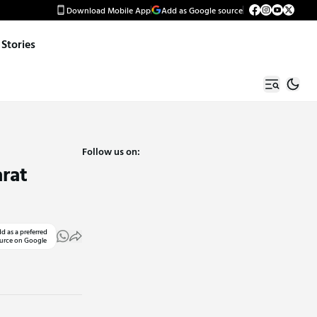
Download Mobile App
Add as Google source
Stories
Follow us on:
arat
d as a preferred
urce on Google