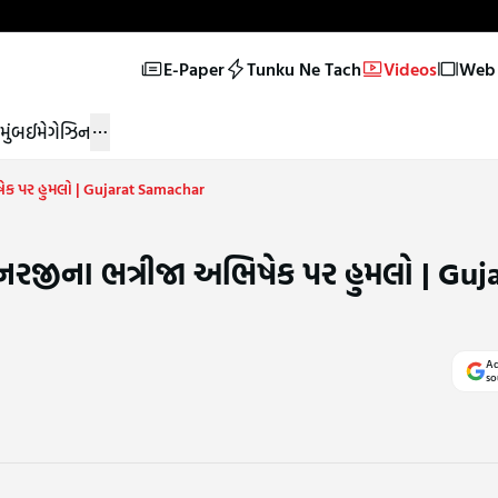
E-Paper
Tunku Ne Tach
Videos
Web 
મુંબઈ
મેગેઝિન
ષેક પર હુમલો | Gujarat Samachar
ેનરજીના ભત્રીજા અભિષેક પર હુમલો | Guj
Ad
so