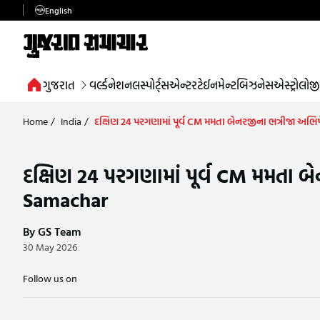
English
ગુજરાત
વર્લ્ડ
નેશનલ
સ્પોર્ટ્સ
એન્ટરટેઈનમેન્ટ
બિઝનેસ
એસ્ટ્રોલોજી
Home
/
India
/
દક્ષિણ 24 પરગણામાં પૂર્વ CM મમતા બેનરજીના ભત્રીજા અભિ
દક્ષિણ 24 પરગણામાં પૂર્વ CM મમતા બ
Samachar
By GS Team
30 May 2026
Follow us on