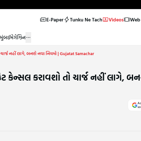
E-Paper
Tunku Ne Tach
Videos
Web 
મુંબઈ
મેગેઝિન
ો ચાર્જ નહીં લાગે, બનશે નવા નિયમો | Gujatat Samachar
િટ કેન્સલ કરાવશો તો ચાર્જ નહીં લાગે, બ
Ad
so