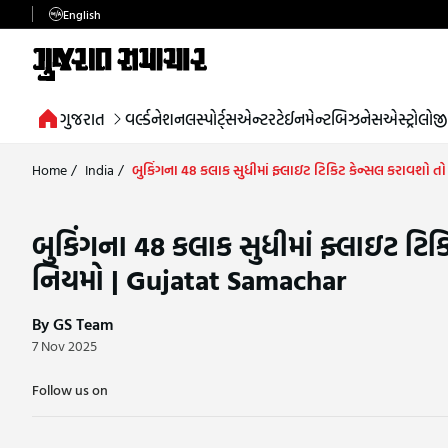
English
ગુજરાત
વર્લ્ડ
નેશનલ
સ્પોર્ટ્સ
એન્ટરટેઈનમેન્ટ
બિઝનેસ
એસ્ટ્રોલોજી
Home
/
India
/
બુકિંગના 48 કલાક સુધીમાં ફ્લાઇટ ટિકિટ કેન્સલ કરાવશો ત
બુકિંગના 48 કલાક સુધીમાં ફ્લાઇટ ટિક
નિયમો | Gujatat Samachar
By GS Team
7 Nov 2025
Follow us on