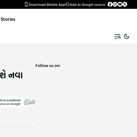
Download Mobile App
Add as Google source
Stories
Follow us on:
નશે નવા
d as a preferred
urce on Google