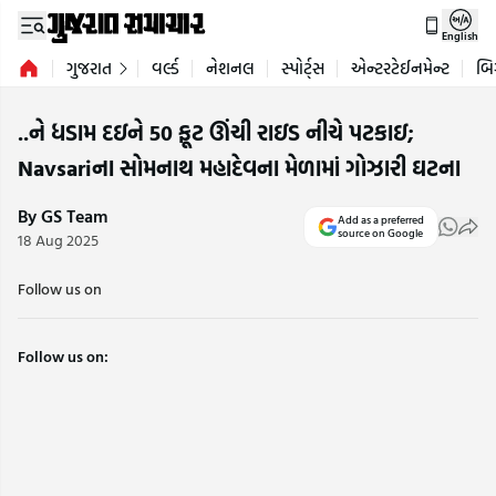
English
ગુજરાત
વર્લ્ડ
નેશનલ
સ્પોર્ટ્સ
એન્ટરટેઈનમેન્ટ
બિ
..ને ધડામ દઇને 50 ફૂટ ઊંચી રાઇડ નીચે પટકાઇ;
Navsariના સોમનાથ મહાદેવના મેળામાં ગોઝારી ઘટના
By GS Team
Add as a preferred
source on Google
18 Aug 2025
Follow us on
Follow us on: