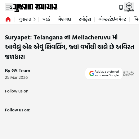
English
ગુજરાત
વર્લ્ડ
નેશનલ
સ્પોર્ટ્સ
એન્ટરટેઈનમેન્ટ
બિ
Suryapet: Telangana ના Mellacheruvu માં
આવેલું એક એવું શિવલિંગ, જ્યાં વર્ષોથી ચાલે છે અવિરત
જળધારા
By GS Team
Add as a preferred
source on Google
25 Mar 2026
Follow us on
Follow us on: