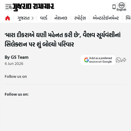
English
ગુજરાત
વર્લ્ડ
નેશનલ
સ્પોર્ટ્સ
એન્ટરટેઈનમેન્ટ
બિ
'મારા દીકરાએ ઘણી મહેનત કરી છે', વૈભવ સૂર્યવંશીનાં
સિલેક્શન પર શું બોલ્યો પરિવાર
By GS Team
Add as a preferred
source on Google
6 Jun 2026
Follow us on
Follow us on: