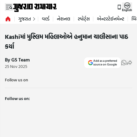
English
ગુજરાત
વર્લ્ડ
નેશનલ
સ્પોર્ટ્સ
એન્ટરટેઈનમેન્ટ
બિ
Kashiમાં મુસ્લિમ મહિલાઓએ હનુમાન ચાલીસાના પાઠ
કર્યા
By GS Team
Add as a preferred
source on Google
25 Nov 2025
Follow us on
Follow us on: