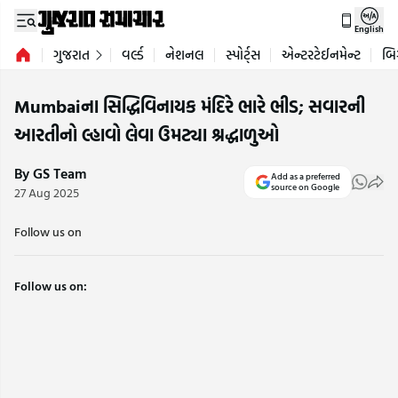
English
ગુજરાત
વર્લ્ડ
નેશનલ
સ્પોર્ટ્સ
એન્ટરટેઈનમેન્ટ
બિ
Mumbaiના સિદ્ધિવિનાયક મંદિરે ભારે ભીડ; સવારની
આરતીનો લ્હાવો લેવા ઉમટ્યા શ્રદ્ધાળુઓ
By GS Team
Add as a preferred
source on Google
27 Aug 2025
Follow us on
Follow us on: