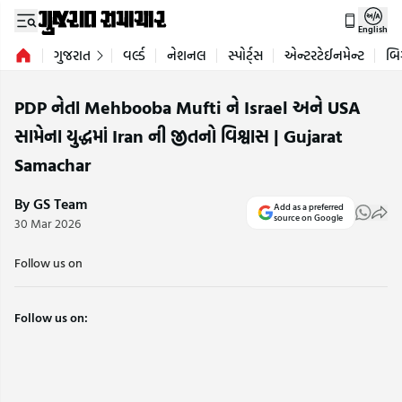
English
ગુજરાત
વર્લ્ડ
નેશનલ
સ્પોર્ટ્સ
એન્ટરટેઈનમેન્ટ
બિ
PDP નેતા Mehbooba Mufti ને Israel અને USA
સામેના યુદ્ધમાં Iran ની જીતનો વિશ્વાસ | Gujarat
Samachar
By GS Team
Add as a preferred
source on Google
30 Mar 2026
Follow us on
Follow us on: