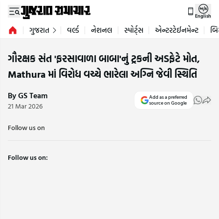
English
ગુજરાત
વર્લ્ડ
નેશનલ
સ્પોર્ટ્સ
એન્ટરટેઈનમેન્ટ
બિ
ગૌરક્ષક સંત 'ફરસાવાળા બાબા'નું ટ્રકની અડફેટે મોત,
Mathura માં વિરોધ વચ્ચે ભારેલા અગ્નિ જેવી સ્થિતિ
By GS Team
Add as a preferred
source on Google
21 Mar 2026
Follow us on
Follow us on: