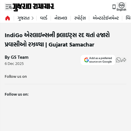
English
ગુજરાત
વર્લ્ડ
નેશનલ
સ્પોર્ટ્સ
એન્ટરટેઈનમેન્ટ
બિ
IndiGo એરલાઇન્સની ફ્લાઇટ્સ રદ થતાં હજારો
પ્રવાસીઓ રઝળ્યા | Gujarat Samachar
By GS Team
Add as a preferred
source on Google
6 Dec 2025
Follow us on
Follow us on: