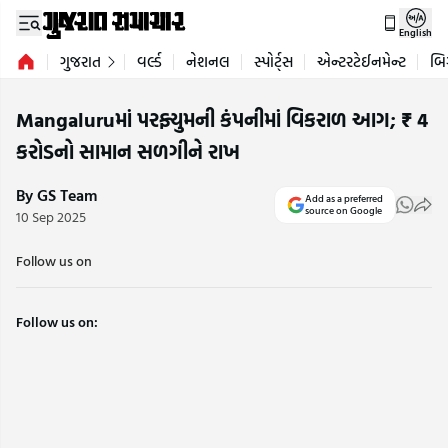
English
ગુજરાત
વર્લ્ડ
નેશનલ
સ્પોર્ટ્સ
એન્ટરટેઈનમેન્ટ
બિ
Mangaluruમાં પરફ્યુમની કંપનીમાં વિકરાળ આગ; ₹ 4
કરોડનો સામાન સળગીને રાખ
By GS Team
Add as a preferred
source on Google
10 Sep 2025
Follow us on
Follow us on: