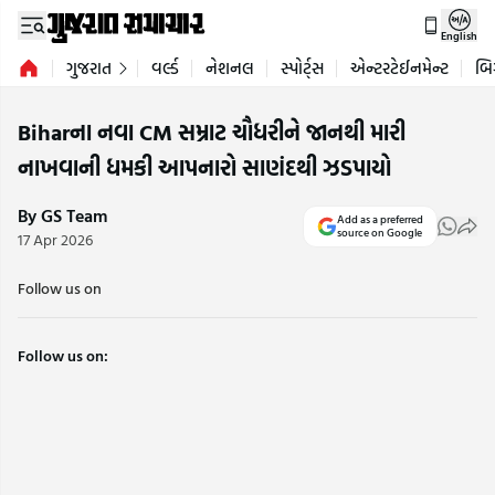
English
ગુજરાત
વર્લ્ડ
નેશનલ
સ્પોર્ટ્સ
એન્ટરટેઈનમેન્ટ
બિ
Biharના નવા CM સમ્રાટ ચૌધરીને જાનથી મારી
નાખવાની ધમકી આપનારો સાણંદથી ઝડપાયો
By GS Team
Add as a preferred
source on Google
17 Apr 2026
Follow us on
Follow us on: