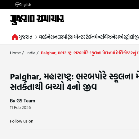
English
ગુજરાત
વર્લ્ડ
નેશનલ
સ્પોર્ટ્સ
એન્ટરટેઈનમેન્ટ
બિઝનેસ
એસ્ટ્રોલોજી
Home
/
India
/
Palghar, મહારાષ્ટ્ર: ભરબપોરે સ્કૂલના મેદાનમાં હેલિકોપ્ટરન
Palghar, મહારાષ્ટ્ર: ભરબપોરે સ્કૂલના 
સતર્કતાથી બચ્યો 4નો જીવ
By GS Team
11 Feb 2026
Follow us on