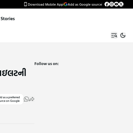
Download Mobile App
Add as Google source
Stories
Follow us on:
! પાઇલટની
d as a preferred
urce on Google