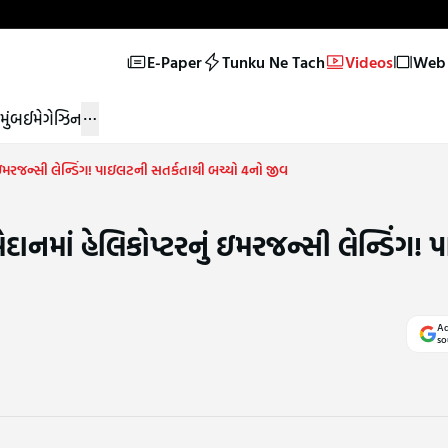
E-Paper
Tunku Ne Tach
Videos
Web 
મુંબઈ
મેગેઝિન
ું ઇમરજન્સી લેન્ડિંગ! પાઇલટની સતર્કતાથી બચ્યો 4નો જીવ
મેદાનમાં હેલિકોપ્ટરનું ઇમરજન્સી લેન્ડિંગ
Ad
so