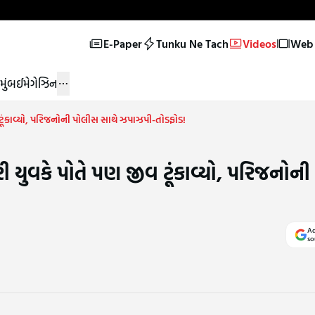
E-Paper
Tunku Ne Tach
Videos
Web 
મુંબઈ
મેગેઝિન
ટૂંકાવ્યો, પરિજનોની પોલીસ સાથે ઝપાઝપી-તોડફોડ!
 યુવકે પોતે પણ જીવ ટૂંકાવ્યો, પરિજનોન
Ad
so