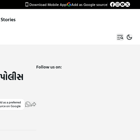
Download Mobile App
Add as Google source
Stories
Follow us on:
ી પોલીસ
d as a preferred
urce on Google