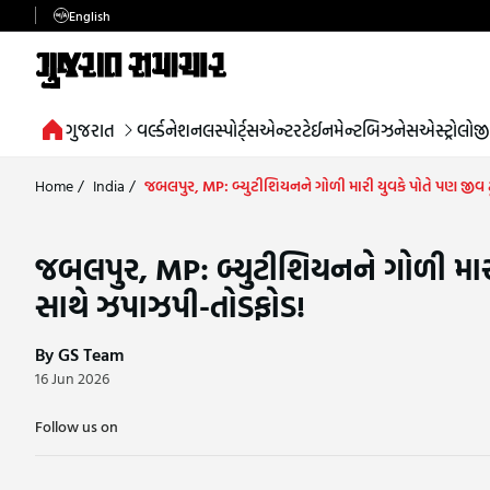
English
ગુજરાત
વર્લ્ડ
નેશનલ
સ્પોર્ટ્સ
એન્ટરટેઈનમેન્ટ
બિઝનેસ
એસ્ટ્રોલોજી
Home
/
India
/
જબલપુર, MP: બ્યુટીશિયનને ગોળી મારી યુવકે પોતે પણ જીવ 
જબલપુર, MP: બ્યુટીશિયનને ગોળી મારી
સાથે ઝપાઝપી-તોડફોડ!
By GS Team
16 Jun 2026
Follow us on