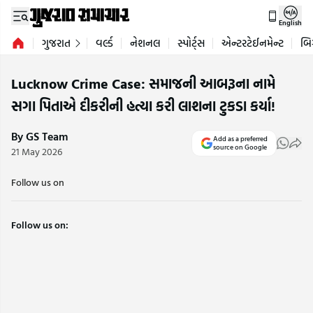
English
ગુજરાત
વર્લ્ડ
નેશનલ
સ્પોર્ટ્સ
એન્ટરટેઈનમેન્ટ
બિ
Lucknow Crime Case: સમાજની આબરૂના નામે
સગા પિતાએ દીકરીની હત્યા કરી લાશના ટુકડા કર્યા!
By GS Team
Add as a preferred
source on Google
21 May 2026
Follow us on
Follow us on: