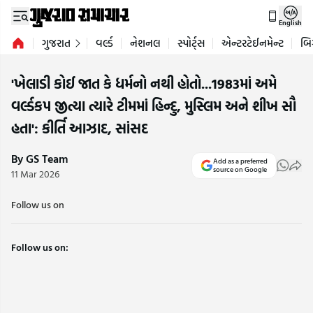
English
ગુજરાત
વર્લ્ડ
નેશનલ
સ્પોર્ટ્સ
એન્ટરટેઈનમેન્ટ
બિ
'ખેલાડી કોઈ જાત કે ધર્મનો નથી હોતો...1983માં અમે
વર્લ્ડકપ જીત્યા ત્યારે ટીમમાં હિન્દુ, મુસ્લિમ અને શીખ સૌ
હતા': કીર્તિ આઝાદ, સાંસદ
By GS Team
Add as a preferred
source on Google
11 Mar 2026
Follow us on
Follow us on: