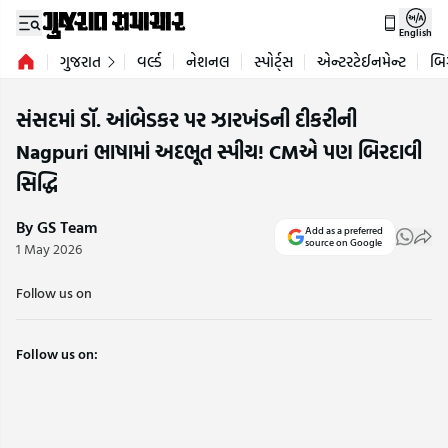
English
ગુજરાત
વર્લ્ડ
નેશનલ
સ્પોર્ટ્સ
એન્ટરટેઈનમેન્ટ
બિ
સંસદમાં ડૉ. આંબેડકર પર ઝારખંડની દીકરીની
Nagpuri ભાષામાં અદભૂત સ્પીચ! CMએ પણ બિરદાવી
સિદ્ધિ
By GS Team
Add as a preferred
source on Google
1 May 2026
Follow us on
Follow us on: