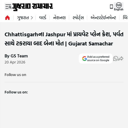
English
ગુજરાત
વર્લ્ડ
નેશનલ
સ્પોર્ટ્સ
એન્ટરટેઈનમેન્ટ
બિ
Chhattisgarhના Jashpur માં પ્રાયવેટ પ્લેન ક્રેશ, પર્વત
સાથે ટકરાયા બાદ બેના મોત | Gujarat Samachar
By GS Team
Add as a preferred
source on Google
20 Apr 2026
Follow us on
Follow us on: