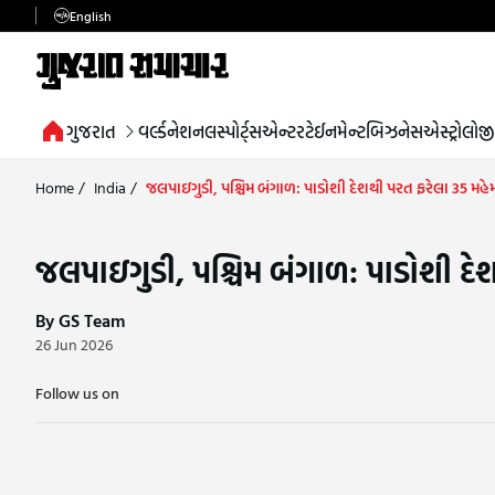
English
ગુજરાત
વર્લ્ડ
નેશનલ
સ્પોર્ટ્સ
એન્ટરટેઈનમેન્ટ
બિઝનેસ
એસ્ટ્રોલોજી
Home
/
India
/
જલપાઇગુડી, પશ્ચિમ બંગાળ: પાડોશી દેશથી પરત ફરેલા 35 મહે
જલપાઇગુડી, પશ્ચિમ બંગાળ: પાડોશી દે
By GS Team
26 Jun 2026
Follow us on