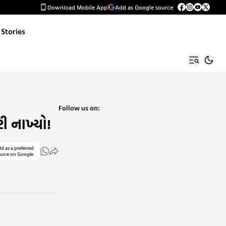
Download Mobile App
Add as Google source
Stories
Follow us on:
ી નાખ્યો!
d as a preferred
urce on Google