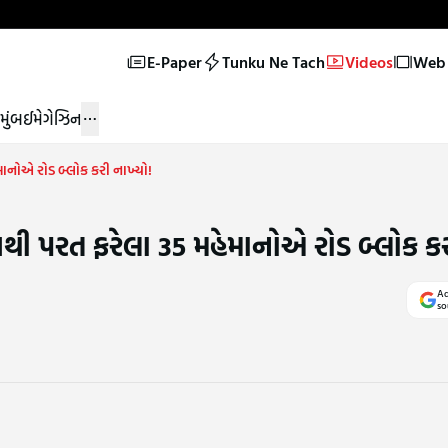
E-Paper
Tunku Ne Tach
Videos
Web 
મુંબઈ
મેગેઝિન
માનોએ રોડ બ્લોક કરી નાખ્યો!
શથી પરત ફરેલા 35 મહેમાનોએ રોડ બ્લોક કર
Ad
so