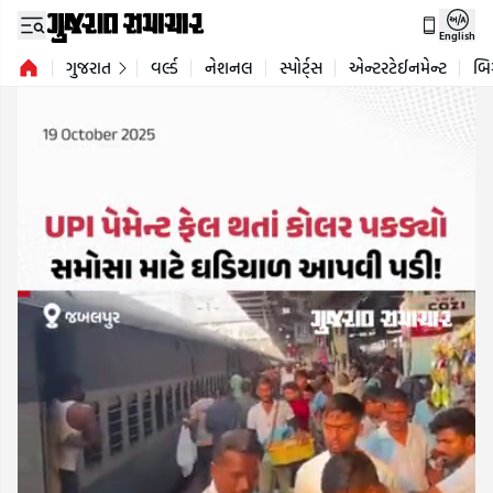
English
ગુજરાત
વર્લ્ડ
નેશનલ
સ્પોર્ટ્સ
એન્ટરટેઈનમેન્ટ
બિ