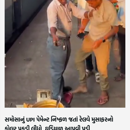
સમોસાનું UPI પેમેન્ટ નિષ્ફળ જતાં રેલવે મુસાફરનો
કોલર પકડી લીધો, ઘડિયાળ આપવી પડી