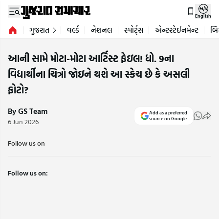
English
ગુજરાત
વર્લ્ડ
નેશનલ
સ્પોર્ટ્સ
એન્ટરટેઈનમેન્ટ
બિ
આની સામે મોટા-મોટા આર્ટિસ્ટ ફેઇલ! ધો. 9ના
વિદ્યાર્થીના ચિત્રો જોઇને થશે આ સ્કેચ છે કે અસલી
ફોટો?
By GS Team
Add as a preferred
source on Google
6 Jun 2026
Follow us on
Follow us on: