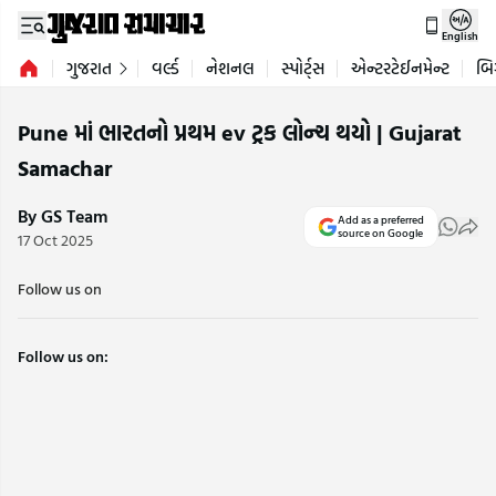
English
ગુજરાત
વર્લ્ડ
નેશનલ
સ્પોર્ટ્સ
એન્ટરટેઈનમેન્ટ
બિ
Pune માં ભારતનો પ્રથમ ev ટ્રક લોન્ચ થયો | Gujarat
Samachar
By GS Team
Add as a preferred
source on Google
17 Oct 2025
Follow us on
Follow us on: