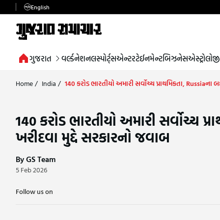
English
ગુજરાત
વર્લ્ડ
નેશનલ
સ્પોર્ટ્સ
એન્ટરટેઈનમેન્ટ
બિઝનેસ
એસ્ટ્રોલોજી
Home
/
India
/
140 કરોડ ભારતીયો અમારી સર્વોચ્ચ પ્રાથમિકતા, Russiaના
140 કરોડ ભારતીયો અમારી સર્વોચ્ચ પ
ખરીદવા મુદ્દે સરકારનો જવાબ
By GS Team
5 Feb 2026
Follow us on