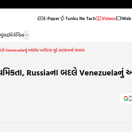
E-Paper
Tunku Ne Tach
Videos
Web 
મુંબઈ
મેગેઝિન
 બદલે Venezuelaનું ઓઈલ ખરીદવા મુદ્દે સરકારનો જવાબ
્રાથમિકતા, Russiaના બદલે Venezuelaનુ
Ad
so