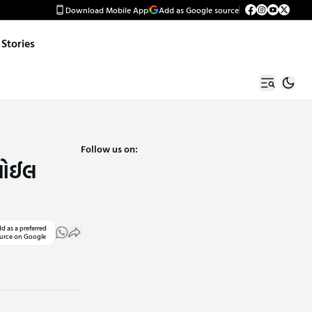
Download Mobile App
Add as Google source
Stories
Follow us on:
ં ઓઈલ
d as a preferred
urce on Google