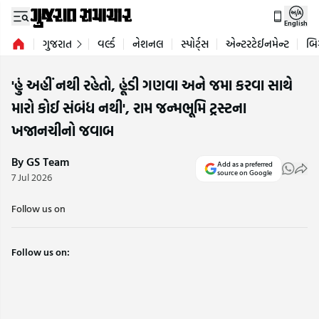
English
ગુજરાત
વર્લ્ડ
નેશનલ
સ્પોર્ટ્સ
એન્ટરટેઈનમેન્ટ
બિ
'હું અહીં નથી રહેતો, હૂંડી ગણવા અને જમા કરવા સાથે
મારો કોઈ સંબંધ નથી', રામ જન્મભૂમિ ટ્રસ્ટના
ખજાનચીનો જવાબ
By GS Team
Add as a preferred
source on Google
7 Jul 2026
Follow us on
Follow us on: