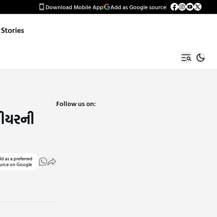
Download Mobile App
Add as Google source
Stories
Follow us on:
 બીયરની
d as a preferred
urce on Google