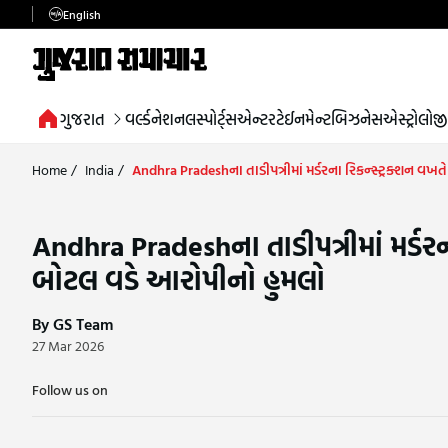
English
ગુજરાત
વર્લ્ડ
નેશનલ
સ્પોર્ટ્સ
એન્ટરટેઈનમેન્ટ
બિઝનેસ
એસ્ટ્રોલોજી
Home
/
India
/
Andhra Pradeshના તાડીપત્રીમાં મર્ડરના રિકન્સ્ટ્રક્શન વખ
Andhra Pradeshના તાડીપત્રીમાં મર્ડરન
બોટલ વડે આરોપીનો હુમલો
By GS Team
27 Mar 2026
Follow us on