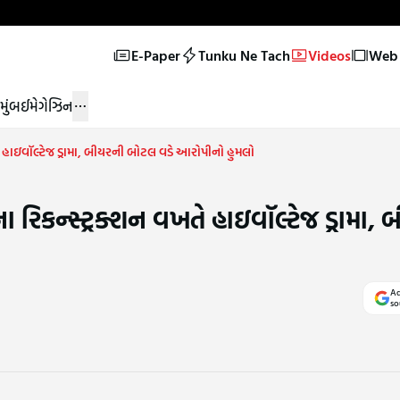
E-Paper
Tunku Ne Tach
Videos
Web 
મુંબઈ
મેગેઝિન
તે હાઇવૉલ્ટેજ ડ્રામા, બીયરની બોટલ વડે આરોપીનો હુમલો
ા રિકન્સ્ટ્રક્શન વખતે હાઇવૉલ્ટેજ ડ્રામા,
Ad
so