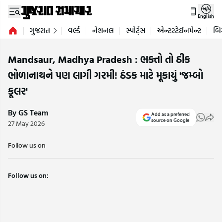
English
ગુજરાત
વર્લ્ડ
નેશનલ
સ્પોર્ટ્સ
એન્ટરટેઈનમેન્ટ
બિ
Mandsaur, Madhya Pradesh : ભક્તો તો ઠીક
ભોળાનાથને પણ લાગી ગરમી! ઠંડક માટે મૂકાયું 'જમ્બો
કૂલર'
By GS Team
Add as a preferred
source on Google
27 May 2026
Follow us on
Follow us on: