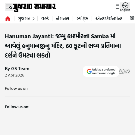
English
ગુજરાત
વર્લ્ડ
નેશનલ
સ્પોર્ટ્સ
એન્ટરટેઈનમેન્ટ
બિ
Hanuman Jayanti: જમ્મુ કાશ્મીરના Samba માં
આવેલું હનુમાનજીનુ મંદિર, 60 ફૂટની ભવ્ય પ્રતિમાના
દર્શને ઉમટ્યા ભક્તો
By GS Team
Add as a preferred
source on Google
2 Apr 2026
Follow us on
Follow us on: