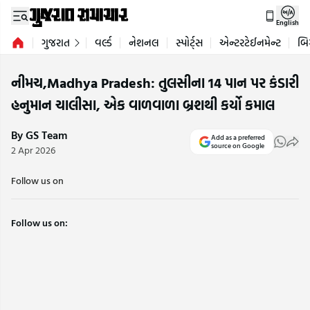
English
ગુજરાત
વર્લ્ડ
નેશનલ
સ્પોર્ટ્સ
એન્ટરટેઈનમેન્ટ
બિ
નીમચ,Madhya Pradesh: તુલસીના 14 પાન પર કંડારી
હનુમાન ચાલીસા, એક વાળવાળા બ્રશથી કર્યો કમાલ
By GS Team
Add as a preferred
source on Google
2 Apr 2026
Follow us on
Follow us on: