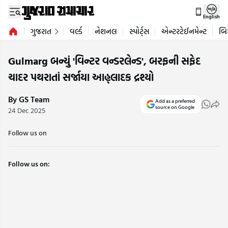
English
ગુજરાત
વર્લ્ડ
નેશનલ
સ્પોર્ટ્સ
એન્ટરટેઈનમેન્ટ
બિ
Gulmarg બન્યું 'વિન્ટર વન્ડરલેન્ડ', બરફની સફેદ
ચાદર પથરાતાં સર્જાયા આહ્લાદક દ્રશ્યો
By GS Team
Add as a preferred
source on Google
24 Dec 2025
Follow us on
Follow us on: