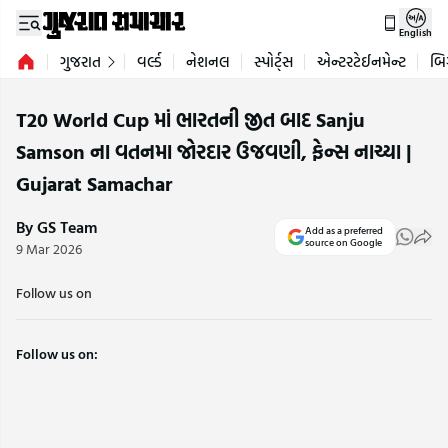
English
ગુજરાત
વર્લ્ડ
નેશનલ
સ્પોર્ટ્સ
એન્ટરટેઈનમેન્ટ
બિ
T20 World Cup માં ભારતની જીત બાદ Sanju
Samson ના વતનમા જોરદાર ઉજવણી, ફેન્સ નાચ્યા |
Gujarat Samachar
By GS Team
Add as a preferred
source on Google
9 Mar 2026
Follow us on
Follow us on: