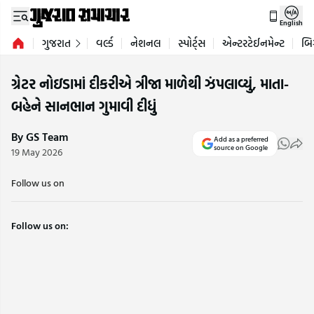
English
ગુજરાત
વર્લ્ડ
નેશનલ
સ્પોર્ટ્સ
એન્ટરટેઈનમેન્ટ
બિ
ગ્રેટર નોઇડામાં દીકરીએ ત્રીજા માળેથી ઝંપલાવ્યું, માતા-
બહેને સાનભાન ગુમાવી દીધું
By GS Team
Add as a preferred
source on Google
19 May 2026
Follow us on
Follow us on: